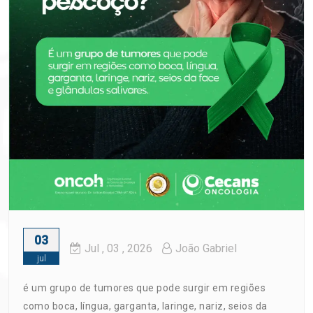
03
Jul
, 03 ,
2026
João Gabriel
jul
é um grupo de tumores que pode surgir em regiões
como boca, língua, garganta, laringe, nariz, seios da