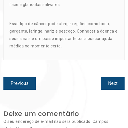
face e glândulas salivares.
Esse tipo de câncer pode atingir regiões como boca,
garganta, laringe, nariz e pescoço. Conhecer a doença e
seus sinais é um passo importante para buscar ajuda
médica no momento certo.
Navegação
Previous
Next
Previous
Next
de
post:
post:
Post
Deixe um comentário
O seu endereço de e-mail não será publicado.
Campos