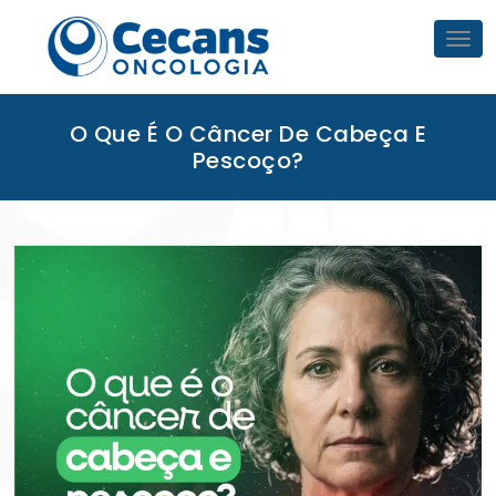
Skip
to
Tog
nav
content
O Que É O Câncer De Cabeça E
Pescoço?