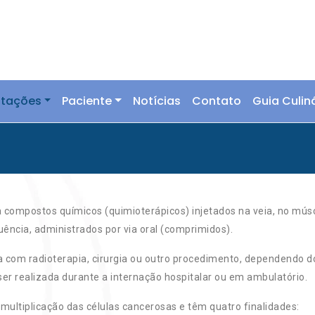
ntações
Paciente
Notícias
Contato
Guia Culin
a compostos químicos (quimioterápicos) injetados na veia, no mús
uência, administrados por via oral (comprimidos).
om radioterapia, cirurgia ou outro procedimento, dependendo do
 ser realizada durante a internação hospitalar ou em ambulatório.
ltiplicação das células cancerosas e têm quatro finalidades: