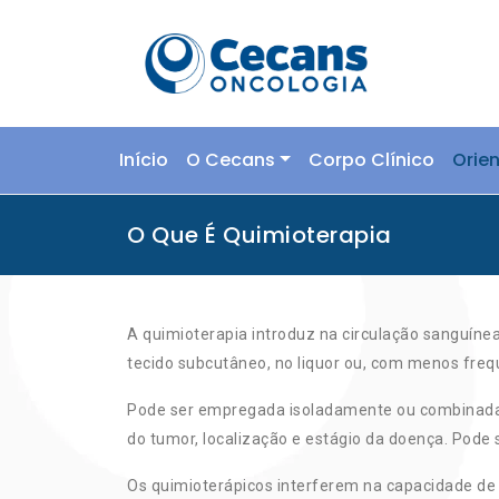
Skip
to
content
Início
O Cecans
Corpo Clínico
Orie
O Que É Quimioterapia
A quimioterapia introduz na circulação sanguíne
tecido subcutâneo, no liquor ou, com menos freq
Pode ser empregada isoladamente ou combinada c
do tumor, localização e estágio da doença. Pode
Os quimioterápicos interferem na capacidade de mu