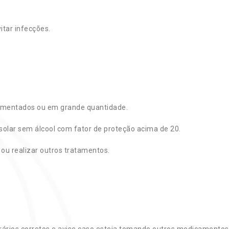
ar infecções.
 dimentados ou em grande quantidade.
solar sem álcool com fator de proteção acima de 20.
ou realizar outros tratamentos.
rários corretos e avise caso esteja tomando outros medicamentos