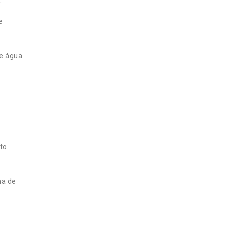
e
e água
nto
ha de