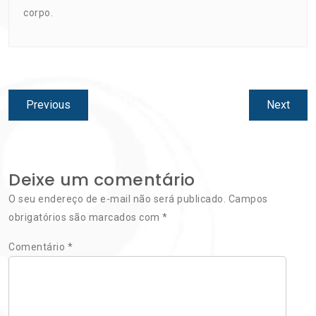
corpo.
Navegação
Previous
Next
Previous
Next
de
post:
post:
Post
Deixe um comentário
O seu endereço de e-mail não será publicado.
Campos
obrigatórios são marcados com
*
Comentário
*