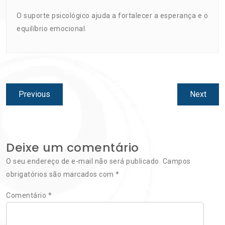
O suporte psicológico ajuda a fortalecer a esperança e o
equilíbrio emocional.
Navegação
Previous
Next
Previous
Next
de
post:
post:
Post
Deixe um comentário
O seu endereço de e-mail não será publicado.
Campos
obrigatórios são marcados com
*
Comentário
*