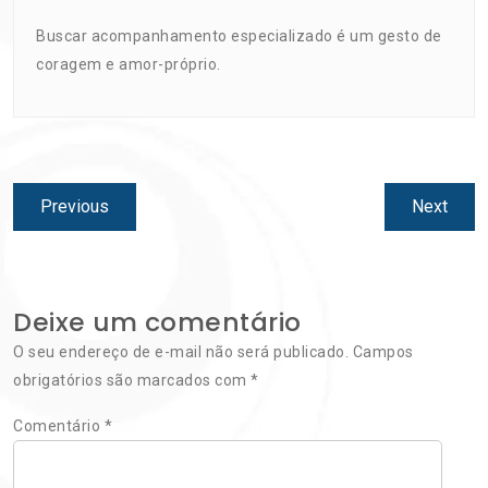
Buscar acompanhamento especializado é um gesto de
coragem e amor-próprio.
Navegação
Previous
Next
Previous
Next
de
post:
post:
Post
Deixe um comentário
O seu endereço de e-mail não será publicado.
Campos
obrigatórios são marcados com
*
Comentário
*