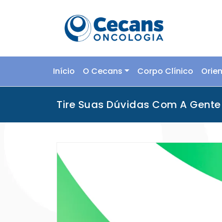
Skip
to
content
Início
O Cecans
Corpo Clínico
Orie
Tire Suas Dúvidas Com A Gente