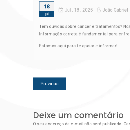
18
Jul
, 18 ,
2025
João Gabriel
jul
Tem dúvidas sobre câncer e tratamentos? Noss
Informação correta é fundamental para enfre
Estamos aqui para te apoiar e informar!
Navegação
Previous
Previous
de
post:
Post
Deixe um comentário
O seu endereço de e-mail não será publicado.
Ca